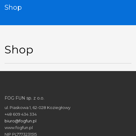
Shop
Shop
FOG FUN sp. z o.o.
ul. Piaskowa 1, 62-028 Koziegłowy
+48 609 434 334
biuro@fogfun.pl
www.fogfun.pl
NIP PL7773231515