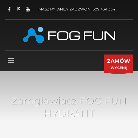
MASZ PYTANIE? ZADZWOŃ: 609 434 334
ZAMÓW
WYCENĘ
Zamgławiacz FOG FUN
HYDRANT