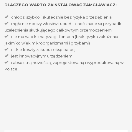
DLACZEGO WARTO ZAINSTALOWAĆ ZAMGŁAWIACZ:
chłodzi szybko i skutecznie bez ryzyka przeziębienia
mgła nie moczy włosów i ubrań – choć znane są przypadki
uzależnienia skutkującego całkowitym przemoczeniem
nie ma wad klimatyzacji i fontann (brak ryzyka zakażenia
jakimikolwiek mikroorganizmami i grzybami)
niskie koszty zakupu i eksploatacji
jest innowacyjnym urządzeniem
i absolutną nowością, zaprojektowaną i wyprodukowaną w
Polsce!