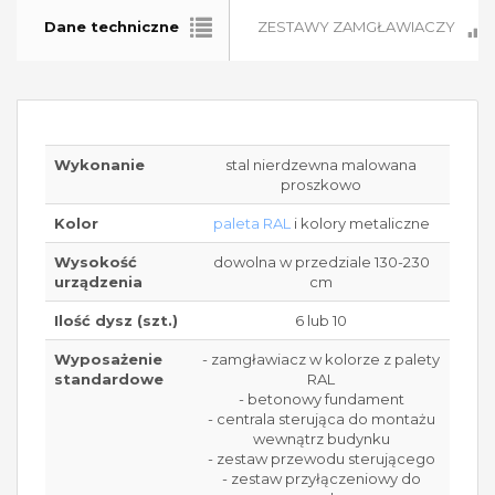
Dane techniczne
ZESTAWY ZAMGŁAWIACZY
Wykonanie
stal nierdzewna malowana
proszkowo
Kolor
paleta RAL
i kolory metaliczne
Wysokość
dowolna w przedziale 130-230
urządzenia
cm
Ilość dysz (szt.)
6 lub 10
Wyposażenie
- zamgławiacz w kolorze z palety
standardowe
RAL
- betonowy fundament
- centrala sterująca do montażu
wewnątrz budynku
- zestaw przewodu sterującego
- zestaw przyłączeniowy do