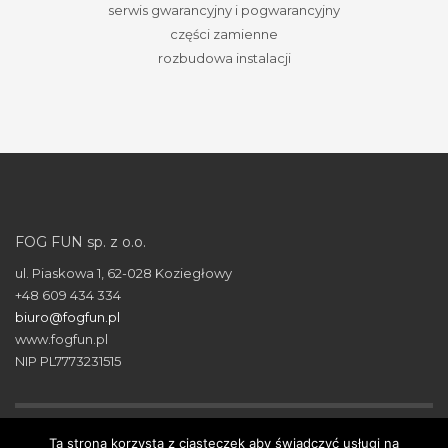
serwis gwarancyjny i pogwarancyjny
części zamienne
rozbudowa instalacji
FOG FUN sp. z o.o.
ul. Piaskowa 1, 62-028 Koziegłowy
+48 609 434 334
biuro@fogfun.pl
www.fogfun.pl
NIP PL7773231515
Ta strona korzysta z ciasteczek aby świadczyć usługi na