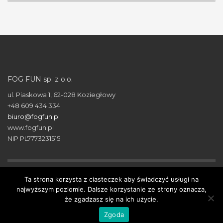
FOG FUN sp. z o.o.
ul. Piaskowa 1, 62-028 Koziegłowy
+48 609 434 334
biuro@fogfun.pl
www.fogfun.pl
NIP PL7773231515
Ta strona korzysta z ciasteczek aby świadczyć usługi na
© 2018 FOG FUN. All Rights Reserved.
najwyższym poziomie. Dalsze korzystanie ze strony oznacza,
® Znak towarowy FOG FUN został zarejestrowany w
że zgadzasz się na ich użycie.
Urzędzie Patentowym RP.
Zgoda