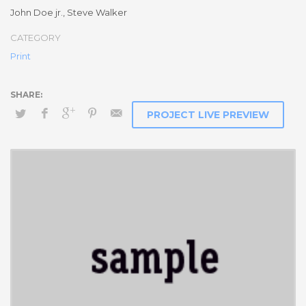
Social Media Marketing
John Doe jr., Steve Walker
Integer euismod lacus luctus magna.
Class aptent taciti
CATEGORY
sociosqu ad litora torquent per conubia nostra, per
Print
inceptos himenaeos
. Quisque cursus, metus vitae pharetra
auctor, sem massa mattis sem, at interdum magna augue eget
diam.
Ut fringilla
. Vestibulum ante ipsum primis in faucibus orci
luctus et ultrices posuere cubilia Curae; Morbi lacinia molestie
PROJECT LIVE PREVIEW
dui. Praesent blandit dolor. Sed non quam. In vel mi sit amet
augue congue elementum. Morbi in ipsum sit amet pede facilisis
laoreet. Donec lacus nunc, viverra nec, blandit vel, egestas et,
augue. Vestibulum tincidunt malesuada tellus. Ut ultrices ultrices
enim.
Curabitur sit amet mauris. Morbi in dui quis est pulvinar
ullamcorper.