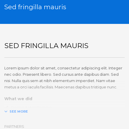
Sed fringilla mauris
SED FRINGILLA MAURIS
Lorem ipsum dolor sit amet, consectetur adipiscing elit. Integer
nec odio. Praesent libero. Sed cursus ante dapibus diam. Sed
nisi. Nulla quis sem at nibh elementum imperdiet. Nam vitae
metus a orci iaculis facilisis. Maecenas dapibus tristique nunc.
What we did
Design & Wireframing
SEO
Copywriting
PARTNERS
Content Management