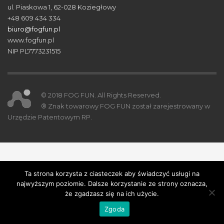
ul. Piaskowa 1, 62-028 Koziegłowy
+48 609 434 334
biuro@fogfun.pl
www.fogfun.pl
NIP PL7773231515
© 2018 FOG FUN. All Rights Reserved.
® Znak towarowy FOG FUN został zarejestrowany w
Urzędzie Patentowym RP.
Ta strona korzysta z ciasteczek aby świadczyć usługi na
najwyższym poziomie. Dalsze korzystanie ze strony oznacza,
że zgadzasz się na ich użycie.
Zgoda