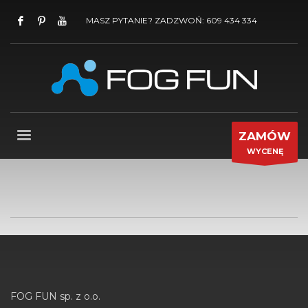
MASZ PYTANIE? ZADZWOŃ: 609 434 334
ZAMÓW
WYCENĘ
FOG FUN sp. z o.o.