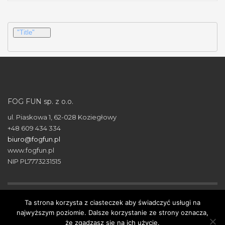
"Title"
FOG FUN sp. z o.o.
ul. Piaskowa 1, 62-028 Koziegłowy
+48 609 434 334
biuro@fogfun.pl
www.fogfun.pl
NIP PL7773231515
Ta strona korzysta z ciasteczek aby świadczyć usługi na
© 2018 FOG FUN. All Rights Reserved.
najwyższym poziomie. Dalsze korzystanie ze strony oznacza,
® Znak towarowy FOG FUN został zarejestrowany w
że zgadzasz się na ich użycie.